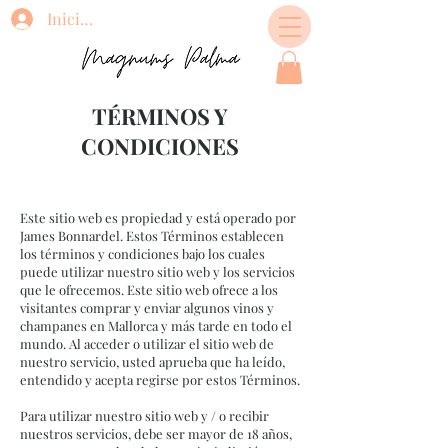
Iniciar sesión
TÉRMINOS Y
CONDICIONES
Este sitio web es propiedad y está operado por
James Bonnardel. Estos Términos establecen
los términos y condiciones bajo los cuales
puede utilizar nuestro sitio web y los servicios
que le ofrecemos. Este sitio web ofrece a los
visitantes comprar y enviar algunos vinos y
champanes en Mallorca y más tarde en todo el
mundo. Al acceder o utilizar el sitio web de
nuestro servicio, usted aprueba que ha leído,
entendido y acepta regirse por estos Términos.
Para utilizar nuestro sitio web y / o recibir
nuestros servicios, debe ser mayor de 18 años,