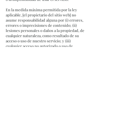
En la medida máxima permitida por la ley
aplicable, [el propietario del sitio web] no
asume responsabilidad alguna por (i) errores,
errores o imprecisiones de contenido; (ii)
lesiones personales o daños a la propiedad, de
cualquier naturaleza, como resultado de su
acceso o uso de nuestro servicio; y (iii)
cualquier acceso no autorizado o uso de
nuestros servidores seguros y / o cualquier
información personal almacenada en ellos.
Derecho a cambiar y modificar los Términos
Nos reservamos el derecho de modificar estos
términos de vez en cuando a nuestro exclusivo
criterio. Por lo tanto, debe revisar estas páginas
periódicamente. Cuando cambiemos los
Términos de manera material, le notificaremos
que se han realizado cambios materiales en los
Términos. Su uso continuo del sitio web o
nuestro servicio después de cualquier cambio
constituye su aceptación de los nuevos