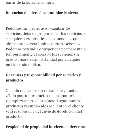
partir de la fecha de compra.
Retención del derecho a cambiar la oferta
Podemos, sin previo aviso, cambiar los
servicios; dejar de proporcionar los servicios o
cualquier característica de los servicios que
ofrecemos; o crear límites para los servicios.
Podemos rescindir o suspender permanente o
temporalmente el acceso a los servicios sin
previo aviso y responsabilidad por cualquier
motivo, o sin motivo.
Garantías y responsabilidad por servicios y
productos.
Cuando recibamos un reclamo de garantía
válido para un producto que nos compró,
reemplazaremos el producto. Pagaremos los
productos reemplazados al cliente y el cliente
será responsable del envío de devolución del
producto.
Propiedad de propiedad intelectual, derechos