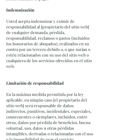
Indemnización
Usted acepta indemnizar y eximir de
responsabilidad al [propietario del sitio web]
de cualquier demanda, pérdida,
responsabilidad, reclamos o gastos (incluidos
los honorarios de abogados), realizados en su
contra por un tercero debido a, o que surjan o
estén relacionados con su uso del sitio web o
cualquiera de los servicios ofrecidos en el sitio
web.
Limitación de responsabilidad
En la máxima medida permitida por la ley
aplicable, en ningún caso [el propietario del
sitio web] será responsable de daños
indirectos, punitivos, incidentales, especiales,
consecuentes o ejemplares, incluidos, entre
otros, daños por pérdida de beneficios, buena
voluntad, uso, datos u otras pérdidas
intangibles, derivadas o relacionadas con el uso
o la imposibilidad de usar el servicio.