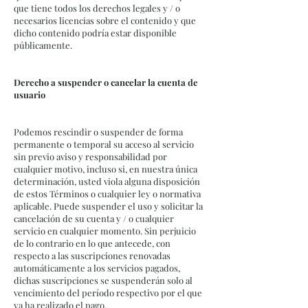
que tiene todos los derechos legales y / o
necesarios licencias sobre el contenido y que
dicho contenido podría estar disponible
públicamente.
Derecho a suspender o cancelar la cuenta de
usuario
Podemos rescindir o suspender de forma
permanente o temporal su acceso al servicio
sin previo aviso y responsabilidad por
cualquier motivo, incluso si, en nuestra única
determinación, usted viola alguna disposición
de estos Términos o cualquier ley o normativa
aplicable. Puede suspender el uso y solicitar la
cancelación de su cuenta y / o cualquier
servicio en cualquier momento. Sin perjuicio
de lo contrario en lo que antecede, con
respecto a las suscripciones renovadas
automáticamente a los servicios pagados,
dichas suscripciones se suspenderán solo al
vencimiento del período respectivo por el que
ya ha realizado el pago.