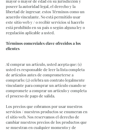
mayor o mayor de edad en su jurisdicción y
poseer la autoridad legal, el derecho y la
libertad de ingresar. estos Términos como un
acuerdo vinculante. No está permitido usar
este sitio web y / o recibir servicios si hacerlo
está prohibido en su país o según alguna ley o
regulación aplicable a usted.
Términos comerciales clave ofrecidos a los
clientes
Al comprar un artículo, usted acepta que: (1)
usted es responsable de leer la lista completa
de artículos antes de comprometerse a
comprarlo: (2) celebra un contrato legalmente
vinculante para comprar un artículo cuando se
compromete a comprar un artículo y completa
el proceso de pago de salida.
Los precios que cobramos por usar nuestros
servicios / nuestros productos se enumeran en
el sitio web. Nos reservamos el derecho de
cambiar nuestros precios de los productos que
se muestran en cualquier momento y de