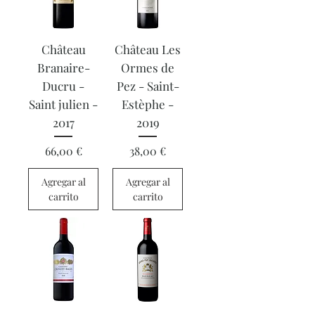
Château
Château Les
Branaire-
Ormes de
Ducru -
Pez - Saint-
Saint julien -
Estèphe -
2017
2019
Precio
Precio
66,00 €
38,00 €
Agregar al
Agregar al
carrito
carrito