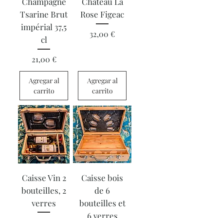
Champagne
Château La
Tsarine Brut
Rose Figeac
impérial 37,5
Precio
32,00 €
cl
Precio
21,00 €
Agregar al
Agregar al
carrito
carrito
Caisse Vin 2
Caisse bois
bouteilles, 2
de 6
verres
bouteilles et
6 verres