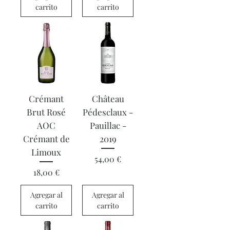
carrito
carrito
Crémant
Château
Brut Rosé
Pédesclaux -
AOC
Pauillac -
Crémant de
2019
Limoux
Precio
54,00 €
Precio
18,00 €
Agregar al
Agregar al
carrito
carrito