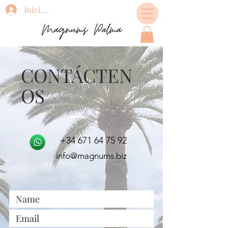
Iniciar sesión
CONTÁCTEN
OS
+34 671 64 75 92
info@magnums.biz